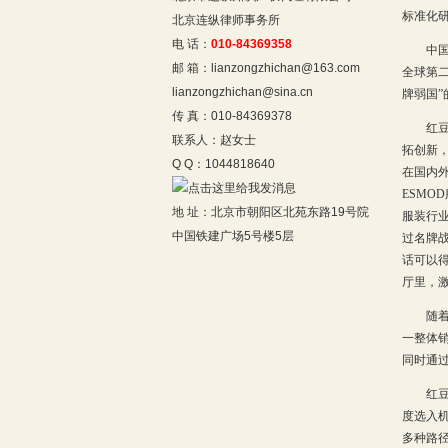
标准化研
北京连纵律师事务所
电 话：
010-84369358
中国经
邮 箱：lianzongzhichan@163.com
全球第
lianzongzhichan@sina.cn
牌弱国
传 真：010-84369378
红豆集
联系人：赵女士
拓创新
Q Q：1044818640
在国内外
ESMO
地 址：北京市朝阳区北苑东路19号院
服装行业
中国铁建广场5号楼5层
过名牌
话可以
厅里，
随着时
一整体销
同时通
红豆集
度选入
多种路