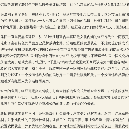
究院等发布了2014年中国品牌价值评价结果，经评估红豆的品牌强度达到871.3,品牌
济网记者了解到，在经济全球化时代，品牌的重要地位日益凸显，国际市场正由“商品
二的经济大国，中国还缺少一大批可以在国际上叫得响的品牌，如何让我们中国在国际
”的被动局面，必须要培养一大批自主知名品牌。红豆会以此评价结果为动力，更加努
团一直重视品牌建设，从1984年注册富含丰富民族文化内涵的红豆作为企业商标开
，走出了富有特色的民营企业品牌成功之路。沿着红豆的发展轨迹，不难发现它的成长史
进行全面注册;到1990年代初成为第一个在中央电视台做广告的服装企业;到提出名
D服装设计学院搬到红豆;到连续十四年举办红豆·七夕节活动，不断赋予红豆中国文化
价值大奖、成就大奖，“红豆”、“千里马”商标先后被国家工商局认定为中国驰名商标
战略的深入贯彻实施，成为全省、服装界唯一的一家国家商标战略实施示范单位。红豆
得到充分印证：一个没有优秀人物的民族是一个落后被欺负民族，一个没有优秀品牌的
激励着所有红豆人为创名牌而努力。
代的发展，红豆更是突破传统，打造全新的商业模式带动企业发展。在传统的服装产业
售额突破1.35亿元，红豆不仅是是电子商务的国家示范企业，也是国家两化融合的
过建设红豆生活馆实现连锁经营模式的创新，着力打造O2O模式。
团在快速发展的同时，还积极履行社会责任，注重提升品牌内涵。对内，红豆始终
机制，并形成良性的工资增长机制，让员工“生活有保障、事业有希望、情绪有释放”
径安置农民就业，并多为地方交纳税金、多向地方提供福利等方式反哺农业，回报农村。