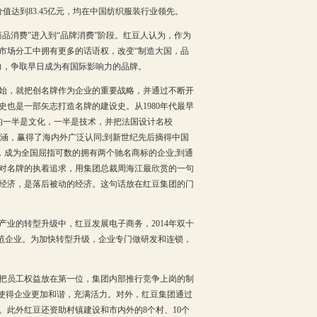
价值达到83.45亿元，均在中国纺织服装行业领先。
消费”进入到“品牌消费”阶段。红豆人认为，作为
市场分工中拥有更多的话语权，改变“制造大国，品
力，争取早日成为有国际影响力的品牌。
始，就把创名牌作为企业的重要战略，并通过不断开
也是一部矢志打造名牌的建设史。从1980年代最早
牌的一半是文化，一半是技术，并把法国设计名校
内涵，赢得了海内外广泛认同;到新世纪先后摘得中国
，成为全国屈指可数的拥有两个驰名商标的企业;到通
对名牌的执着追求，用集团总裁周海江最欣赏的一句
经济，是落后被动的经济。这句话放在红豆集团的门
的转型升级中，红豆发展电子商务，2014年双十
示范企业。为加快转型升级，企业专门做研发和连锁，
把员工权益放在第一位，集团内部推行竞争上岗的制
，使得企业更加和谐，充满活力。对外，红豆集团通过
此外红豆还资助村镇建设和市内外的8个村、10个