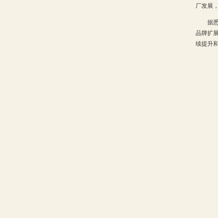
厂发展，
据悉，
品牌扩
续提升和