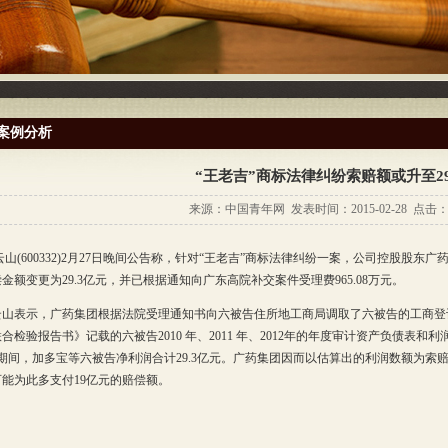
案例分析
“王老吉”商标法律纠纷索赔额或升至2
来源：中国青年网 发表时间：2015-02-28 点击：4
600332)2月27日晚间公告称，针对“王老吉”商标法律纠纷一案，公司控股股东
金额变更为29.3亿元，并已根据通知向广东高院补交案件受理费965.08万元。
表示，广药集团根据法院受理通知书向六被告住所地工商局调取了六被告的工商登
合检验报告书》记载的六被告2010 年、2011 年、2012年的年度审计资产负债表和利润
日期间，加多宝等六被告净利润合计29.3亿元。广药集团因而以估算出的利润数额为
能为此多支付19亿元的赔偿额。