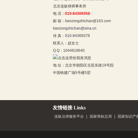
北京连纵律师事务所
电 话：
010-84369358
邮 箱：lianzongzhichan@163.com
lianzongzhichan@sina.cn
传 真：010-84369378
联系人：赵女士
Q Q：1044818640
地 址：北京市朝阳区北苑东路19号院
中国铁建广场5号楼5层
友情链接 Links
连纵法律服务平台
|
国家商标总局
|
国家知识产