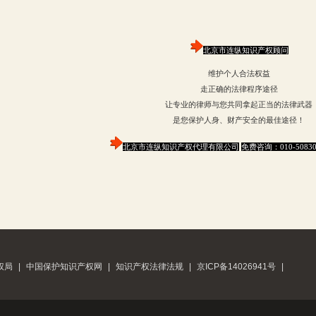
北京市连纵知识产权顾问
维护个人合法权益
走正确的法律程序途径
让专业的律师与您共同拿起正当的法律武器
是您保护人身、财产安全的最佳途径！
北京市连纵知识产权代理有限公司
免费咨询：
010-5083
权局
|
中国保护知识产权网
|
知识产权法律法规
|
京ICP备14026941号
|