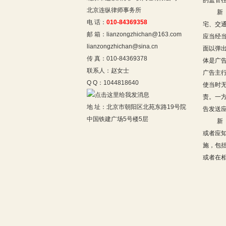
的监管
北京连纵律师事务所
新
电 话：
010-84369358
宅、交
邮 箱：lianzongzhichan@163.com
应当经
lianzongzhichan@sina.cn
面以弹
传 真：010-84369378
体是广
联系人：赵女士
广告主
Q Q：1044818640
使当时
责。一
地 址：北京市朝阳区北苑东路19号院
告发送
中国铁建广场5号楼5层
新
或者应
施，包
或者在