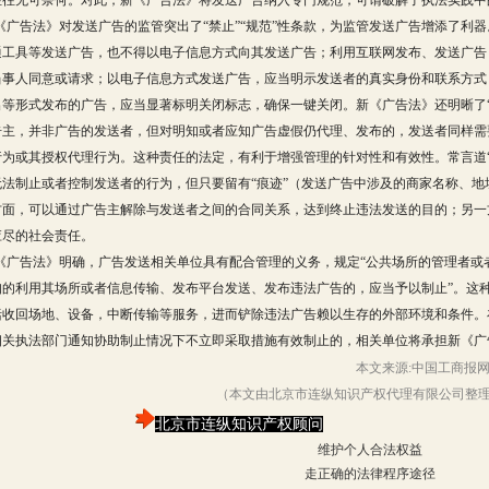
往往无可奈何。对此，新《广告法》将发送广告纳入专门规范，可谓破解了执法实践中
《广告法》对发送广告的监管突出了“禁止”“规范”性条款，为监管发送广告增添了利器
通工具等发送广告，也不得以电子信息方式向其发送广告；利用互联网发布、发送广告
当事人同意或请求；以电子信息方式发送广告，应当明示发送者的真实身份和联系方式
出等形式发布的广告，应当显著标明关闭标志，确保一键关闭。新《广告法》还明晰了
告主，并非广告的发送者，但对明知或者应知广告虚假仍代理、发布的，发送者同样需
行为或其授权代理行为。这种责任的法定，有利于增强管理的针对性和有效性。常言道
无法制止或者控制发送者的行为，但只要留有“痕迹”（发送广告中涉及的商家名称、
方面，可以通过广告主解除与发送者之间的合同关系，达到终止违法发送的目的；另一
应尽的社会责任。
《广告法》明确，广告发送相关单位具有配合管理的义务，规定“公共场所的管理者或
知的利用其场所或者信息传输、发布平台发送、发布违法广告的，应当予以制止”。这种
括收回场地、设备，中断传输等服务，进而铲除违法广告赖以生存的外部环境和条件。
相关执法部门通知协助制止情况下不立即采取措施有效制止的，相关单位将承担新《广
本文来源:中国工商报
（本文由北京市连纵知识产权代理有限公司整理上
北京市连纵知识产权顾问
维护个人合法权益
走正确的法律程序途径