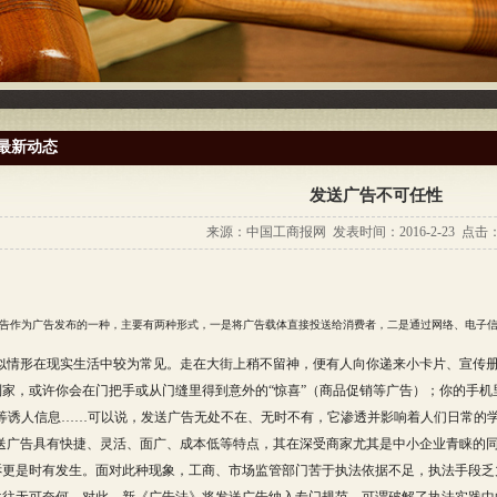
最新动态
发送广告不可任性
来源：中国工商报网 发表时间：2016-2-23 点击：4
作为广告发布的一种，主要有两种形式，一是将广告载体直接投送给消费者，二是通过网络、电子信
似情形在现实生活中较为常见。走在大街上稍不留神，便有人向你递来小卡片、宣传册或
家，或许你会在门把手或从门缝里得到意外的“惊喜”（商品促销等广告）；你的手机里
”等诱人信息……可以说，发送广告无处不在、无时不有，它渗透并影响着人们日常的
送广告具有快捷、灵活、面广、成本低等特点，其在深受商家尤其是中小企业青睐的
诉更是时有发生。面对此种现象，工商、市场监管部门苦于执法依据不足，执法手段乏