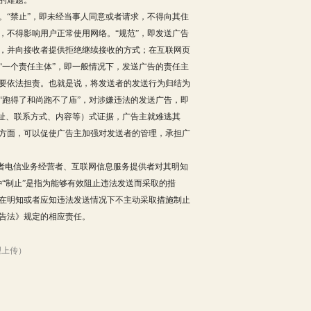
的难题。
。“禁止”，即未经当事人同意或者请求，不得向其住
，不得影响用户正常使用网络。“规范”，即发送广告
，并向接收者提供拒绝继续接收的方式；在互联网页
“一个责任主体”，即一般情况下，发送广告的责任主
要依法担责。也就是说，将发送者的发送行为归结为
“跑得了和尚跑不了庙”，对涉嫌违法的发送广告，即
地址、联系方式、内容等）式证据，广告主就难逃其
方面，可以促使广告主加强对发送者的管理，承担广
者电信业务经营者、互联网信息服务提供者对其明知
“制止”是指为能够有效阻止违法发送而采取的措
在明知或者应知违法发送情况下不主动采取措施制止
告法》规定的相应责任。
网
传）